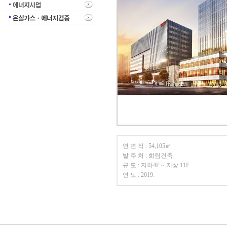
연 면 적 : 54,105㎡
발 주 처 : 희림건축
규 모 : 지하4F ~ 지상 11F
연 도 : 2019.