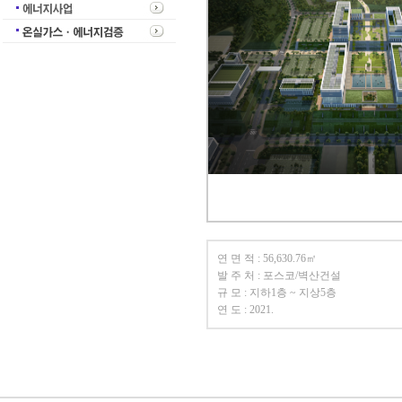
연 면 적 : 56,630.76㎡
발 주 처 : 포스코/벽산건설
규 모 : 지하1층 ~ 지상5층
연 도 : 2021.