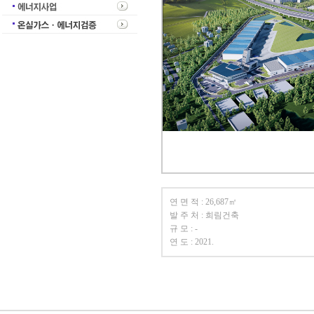
연 면 적 : 26,687㎡
발 주 처 : 희림건축
규 모 : -
연 도 : 2021.